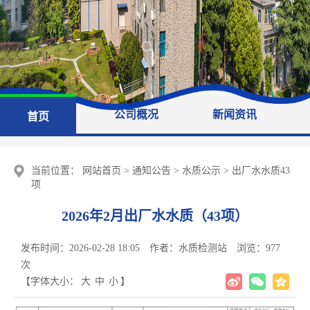
公司概况
新闻资讯
首页
当前位置：
网站首页
>
通知公告
>
水质公示
>
出厂水水质43
项
2026年2月出厂水水质（43项）
发布时间：2026-02-28 18:05
作者：水质检测站
浏览：
977
次
【字体大小：
大
中
小
】