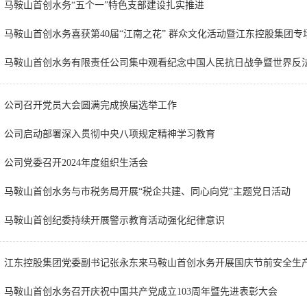
马鞍山首创水务“五个一”特色支部建设扎实推进
马鞍山首创水务喜获第40届“江南之花” 群众文化活动暨江东控股集团专
马鞍山首创水务有限责任公司集中观看纪念中国人民抗日战争暨世界反法
公司召开党员大会圆满完成换届选举工作
公司启动部署深入贯彻中央八项规定精神学习教育
公司党委召开2024年度组织生活会
马鞍山首创水务与市税务局开展“税企共建、同心向党"主题党日活动
马鞍山首创纪委持续开展警示教育活动强化纪律意识
江东控股集团党委副书记张永东来马鞍山首创水务开展国庆节前安全生
马鞍山首创水务召开庆祝中国共产党成立103周年暨先进表彰大会