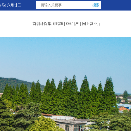
年(马) 六月廿五
首创环保集团站群
|
OA门户
|
网上营业厅