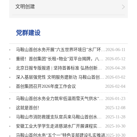
文明创建
党群建设
马鞍山首创水务开展“六五世界环境日”水厂环保实践活动
2026-06-11
重磅！首创集团“长租+物业”双平台揭牌，八大金融机构签约力挺——首创集团长租房品牌发布暨揭牌签约仪式成功举行
2026-05-12
北京日报专版报道 | 坚持首善标准 弘扬创新精神 首创集团“调提优控”系列改革交出新答卷
2026-04-28
深入基层强党性 文明服务建新功 马鞍山首创水务多党支部联合开展主题党日活动
2026-03-02
首创集团召开2026年度工作会议
2026-02-04
马鞍山首创水务全力筑牢低温雨雪天气供水“安全防线”
2026-01-23
这就是首创！
2025-12-08
马鞍山市消防救援支队官兵来马鞍山首创水务参观交流
2025-11-28
安徽工业大学学生走进慈湖水厂开展课程实践活动
2025-10-30
马鞍山首创水务“五个一”特色支部建设扎实推进
2025-10-30