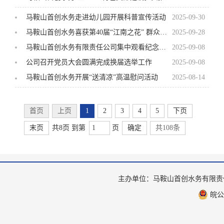
马鞍山首创水务走进幼儿园开展科普宣传活动
2025-09-30
马鞍山首创水务喜获第40届“江南之花” 群众文化活动暨江东控股集团专场比赛二等奖
2025-09-28
马鞍山首创水务有限责任公司集中观看纪念中国人民抗日战争暨世界反法西斯战争胜利80周年大会实况直播
2025-09-08
公司召开党员大会圆满完成换届选举工作
2025-09-08
马鞍山首创水务开展“送清凉”高温慰问活动
2025-08-14
首页
上页
1
2
3
4
5
下页
末页
共8页 到第
页
确定
共108条
主办单位：马鞍山首创水务有限
皖公网