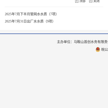
顶部
关闭
2025年7月下半月管网水水质（7项）
2025年7月31日出厂水水质（9项）
主办单位：马鞍山首创水务有限
皖公网