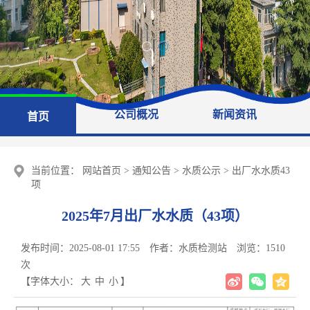
公司概况
新闻资讯
首页
当前位置：
网站首页
>
通知公告
>
水质公示
>
出厂水水质43
项
2025年7月出厂水水质（43项）
发布时间：2025-08-01 17:55
作者：水质检测站
浏览：
1510
次
【字体大小：
大
中
小
】