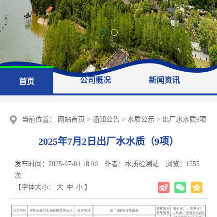
公司概况
新闻资讯
首页
当前位置：
网站首页
>
通知公告
>
水质公示
>
出厂水水质9项
2025年7月2日出厂水水质（9项）
发布时间：2025-07-04 18:00
作者：水质检测站
浏览：
1355
次
【字体大小：
大
中
小
】