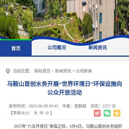
公司概况
新闻资讯
首页
当前位置：
网站首页
>
新闻资讯
>
公司新闻
马鞍山首创水务开展“世界环境日”环保设施向
公众开放活动
发布时间：2025-06-09 09:43
作者：党群部
浏览：
2257
次
【字体大小：
大
中
小
】
2025年“六五环境日”来临之际，6月4日，马鞍山首创水务组织