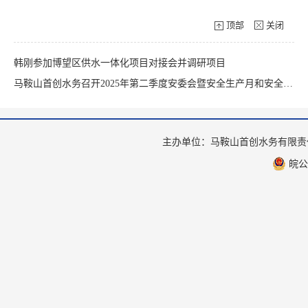
顶部
关闭
韩刚参加博望区供水一体化项目对接会并调研项目
马鞍山首创水务召开2025年第二季度安委会暨安全生产月和安全生产标准化启动会
主办单位：马鞍山首创水务有限
皖公网