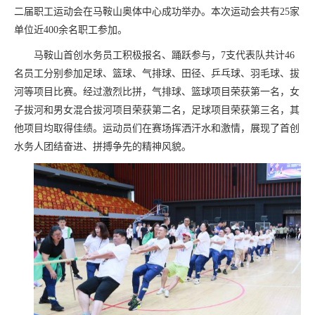
二届职工运动会在马鞍山奥体中心成功举办。本次运动会共有25家
单位近400余名职工参加。
马鞍山首创水务员工积极报名、踊跃参与，7支代表队共计46
名员工分别参加足球、篮球、气排球、田径、乒乓球、羽毛球、拔
河等项目比赛。经过激烈比拼，气排球、篮球项目荣获第一名，女
子拔河和男女混合拔河项目荣获第二名，足球项目荣获第三名，其
他项目均取得佳绩。运动员们在赛场挥洒汗水和激情，展现了首创
水务人团结奋进、拼搏争先的精神风貌。