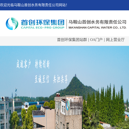
欢迎光临马鞍山首创水务有限责任公司网站！
首创环保集团站群
|
OA门户
|
网上营业厅