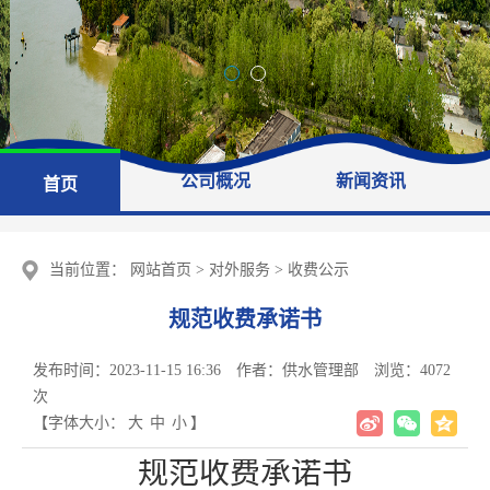
公司概况
新闻资讯
首页
当前位置：
网站首页
>
对外服务
>
收费公示
规范收费承诺书
发布时间：2023-11-15 16:36
作者：供水管理部
浏览：
4072
次
【字体大小：
大
中
小
】
规范收费承诺书