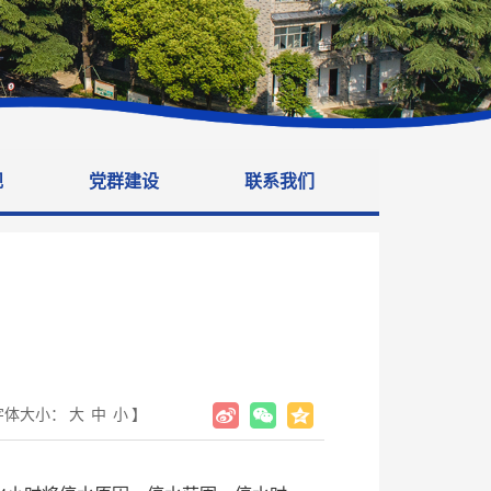
规
党群建设
联系我们
？
字体大小：
大
中
小
】