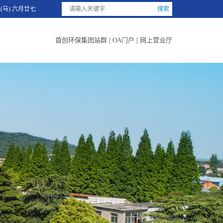
年(马) 六月廿七
首创环保集团站群
|
OA门户
|
网上营业厅